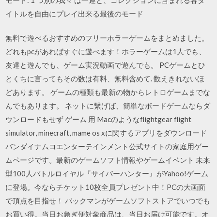
イトルを自由にプレイ出来る最後のモード
無料で遊べるおすすめのフリーホラーゲームをまとめました。
どれもpcがあればすぐに遊べます！ホラーゲームは1人でも、
友達と遊んでも、ゲーム実況動画で遊んでも。 PCゲームとひ
とくちに言ってもその数は有料、無料含めて. 数えきれないほ
どあります。 ゲームの種類も最新の物からレトロゲームまでな
んでもあります。 ネットに繋げば、簡単なボードゲームならダ
ウンロードもせず ゲーム 用 Macのようなflightgear flight
simulator, minecraft, mame os xに関するアプリをダウンロード
バンダイナムコエンターテインメント公式サイトの家庭用ゲー
ムページです。最新のゲームソフト情報やゲームイベント 未来
型100人バトルロイヤル『サイバーハンター』がYahoo!ゲーム
に登場。今ならチケット10枚全員プレゼント中！PCの大画面
で頂点を目指せ！ パックマンがゲームソフトストアでいつでも
お買い得。当日お急ぎ便対象商品は、当日お届け可能です。オ