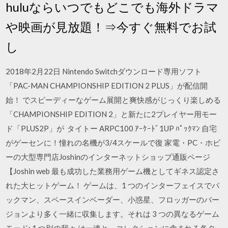
huluならいつでもどこでも海外ドラマ
や映画が見放題！⇒今すぐ無料でお試
し
2018年2月22日 Nintendo Switchダウンロード専用ソフト
「PAC-MAN CHAMPIONSHIP EDITION 2 PLUS」が配信開
始！ でスピーディーなゲーム展開と爽快感がじっくり楽しめる
「CHAMPIONSHIP EDITION 2」と新たに2プレイヤー用モー
ド「PLUS2P」が タイトー ARPC100 ｱｰｹｰﾄﾞ1UP ﾊﾟｯｸﾏﾝ 自宅
がゲーセンに！憧れの名機が3/4スケールで復 家電・PC・ホビ
ーの大型専門店Joshinのインターネットショップ通販ページ
【Joshin web 最も成功した業務用ゲーム機としてギネス認定さ
れた大ヒットゲーム！ ゲームは、1 つのインターフェイスでパ
ックマン、スペースインベーダー、小惑星、フロッガーのバー
ジョンより多く一緒に収集します。それは 3 つの異なるゲーム
モード: 1 つ別の我々 は一連と、コレクションに含まれる各タ