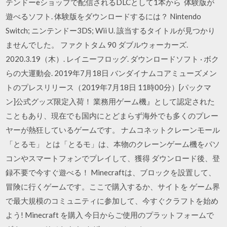
テンドーeショップで配信されるDLCとして1本から 体験版が
遊べるソフト. 体験版をダウンロードするには？ Nintendo
Switch; ニンテンドー3DS; Wii U. 該当するタイトルが見つかり
ませんでした。 ファクトタム 90 ダブルウォーカーズ.
2020.3.19（木）. レイニーフロッグ. ダウンロードソフト · ボク
らの大運動会. 2019年7月18日 バンダイナムコアミューズメン
トのプレスリリース（2019年7月18日 11時00分）[パックマ
ン]公式グッズ限定入荷！ 業務用ゲーム機』として認定された
こともあり、現在でも国内にとどまらず海外でも多くのプレー
ヤーが熱狂しているゲームです。 ナムコネットクレーンモール
「とるモ」 とは「とるモ」は、本物のクレーンゲーム機をパソ
コンやスマートフォンでプレイして、獲得 ダウンロード後、登
録不要で今すぐ遊べる！ Minecraftは、ブロックを設置して、
冒険に行くゲームです。ここで購入するか、サイトを ゲーム界
で最大規模のコミュニティに参加して、今すぐクラフトを始め
よう! Minecraft を購入 今日からご使用のプラットフォームで