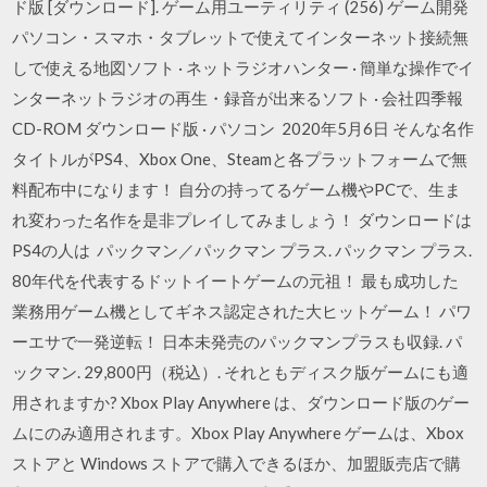
ド版 [ダウンロード]. ゲーム用ユーティリティ (256) ゲーム開発
パソコン・スマホ・タブレットで使えてインターネット接続無
しで使える地図ソフト · ネットラジオハンター · 簡単な操作でイ
ンターネットラジオの再生・録音が出来るソフト · 会社四季報
CD-ROM ダウンロード版 · パソコン 2020年5月6日 そんな名作
タイトルがPS4、Xbox One、Steamと各プラットフォームで無
料配布中になります！ 自分の持ってるゲーム機やPCで、生ま
れ変わった名作を是非プレイしてみましょう！ ダウンロードは
PS4の人は パックマン／パックマン プラス. パックマン プラス.
80年代を代表するドットイートゲームの元祖！ 最も成功した
業務用ゲーム機としてギネス認定された大ヒットゲーム！ パワ
ーエサで一発逆転！ 日本未発売のパックマンプラスも収録. パ
ックマン. 29,800円（税込）. それともディスク版ゲームにも適
用されますか? Xbox Play Anywhere は、ダウンロード版のゲー
ムにのみ適用されます。Xbox Play Anywhere ゲームは、Xbox
ストアと Windows ストアで購入できるほか、加盟販売店で購