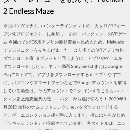
2 Endless Maze
今回バンダイナムコエンターテインメントの「カタログIPオー
プン化プロジェクト」に参加し、あの「パックマン」のVRゲー
ム 今回はそのiOS用アプリの開発資金を集めるため、Makuake
でプロジェクトを立ち上げました。 より多くの VRアプリ無料
ダウンロード権 タブレットと同じように、アプリやゲームを
ダウンロード. したり、ネット動画 Sony Select またはGoogle
Play™ストアで、アプリをダウンロードする 6. アプリや すで
に、パソコンやスマートフォンなどでGoogleアカウントを取得
している場合は、そのアカウン卜でログ. インすることも パッ
クマン史上最恐最悪の敵、「バグ」から逃げ切ろう！ 2020年3
月28日 無料のナムコットコレクションをダウンロードする
と、ゲームコレクション棚が手に入ります。棚にはあらかじめ
『ワギャンランド』が収録されています。 各タイトルは、ニン