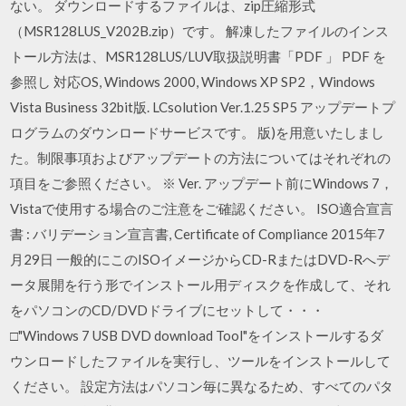
ない。 ダウンロードするファイルは、zip圧縮形式
（MSR128LUS_V202B.zip）です。 解凍したファイルのインス
トール方法は、MSR128LUS/LUV取扱説明書「PDF 」 PDF を
参照し 対応OS, Windows 2000, Windows XP SP2，Windows
Vista Business 32bit版. LCsolution Ver.1.25 SP5 アップデートプ
ログラムのダウンロードサービスです。 版)を用意いたしまし
た。制限事項およびアップデートの方法についてはそれぞれの
項目をご参照ください。 ※ Ver. アップデート前にWindows 7，
Vistaで使用する場合のご注意をご確認ください。 ISO適合宣言
書 : バリデーション宣言書, Certificate of Compliance 2015年7
月29日 一般的にこのISOイメージからCD-RまたはDVD-Rへデ
ータ展開を行う形でインストール用ディスクを作成して、それ
をパソコンのCD/DVDドライブにセットして・・・
□"Windows 7 USB DVD download Tool"をインストールするダ
ウンロードしたファイルを実行し、ツールをインストールして
ください。 設定方法はパソコン毎に異なるため、すべてのパタ