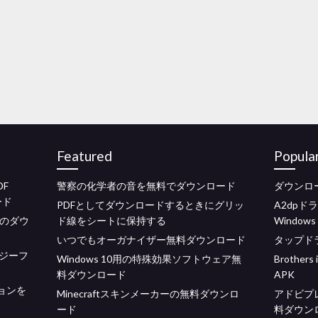
Featured
Popula
DF
警察の化学者の音を無料でダウンロード
ダウンロード
ード
PDFとしてダウンロードするときにグリッ
A2dp
バーのダウ
ド線をシートに保持する
Windows
いつでもオーガナイザー無料ダウンロード
タップド
ジーフ
Windows 10用の特殊効果ソフトウェア無
Brothers 
料ダウンロード
APK
ジョンを
Minecraftスキンメーカーの無料ダウンロ
アドビプ
ード
料ダウン