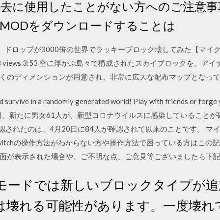
過去に使用したことがない方へのご注意事
MODをダウンロードすることは
ラフト】ドロップが3000倍の世界でラッキーブロック壊してみた【マイクラ実況】 -
18 views 3:53 空に浮かぶ島々で構成されたスカイブロックを
くのディメンションが用意され、非常に広大な配布マップとなっ
d survive in a randomly generated world! Play with friends or forge
ft. 大阪府は15日、新たに男女61人が、新型コロナウイルスに感染している
認されたのは、4月20日に84人が確認されて以来のことです。 マイ
itchの操作方法がわからない方や操作方法で困っている方はこの記事
面が表示された場合や、ご不明な点、ご意見等ございましたら下
ードでは新しいブロックタイプが追加
は壊れる可能性があります。一度壊れ