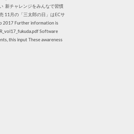
ようござい 新チャレンジをみんなで習慣
発売 11月の「三太郎の日」はECサ
rther information is
/AR_vol17_fukuda.pdf Software
ents, this input These awareness