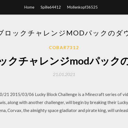
Home
Spille64412
Mollenkopf36525
ブロックチャレンジMODパックのダ
COBAR7312
ックチャレンジmodパック
21.01.2021
 2015/03/06 Lucky Block Challenge is a Minecraft series of vide
ewis, along with another challenger, will begin by breaking their Luc
rena, Corvax, the almighty space gladiator and pirate king, will unlea