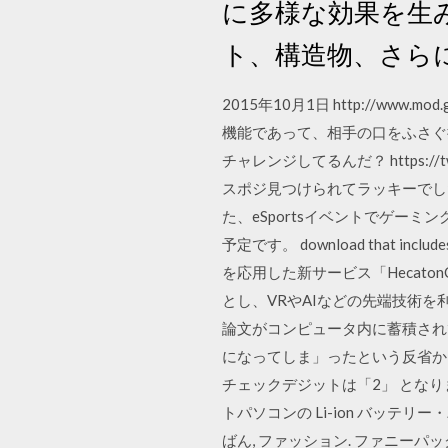
に多様な効果を生
ト、構造物、さら
2015年10月1日 http://www.mod
機能であって、相手の口をふさぐ措置ではない。
チャレンジしてるんだ？ https://t
スポジ見つけられてラッキーでした
た、eSportsイベントでゲー
予定です。 download that includes 
を応用した新サービス「Hecat
とし、VRやAIなどの先端技術を
論文がコンピュータ内に蓄積され
になってしま」ったという反省か
チェックデジットは「2」 となりま
トパソコンの Li-ion バッテ
ばん, ファッション. ファニーパ