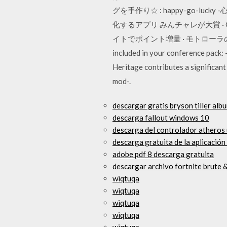
グを手作り☆ : happy-go-lu
化するアプリ みんチャレが大賞 · 
イトでポイント増量 · モトローラのスマホが
included in your conference pack:
Heritage contributes a significant
mod-.
descargar gratis bryson tiller alb
descarga fallout windows 10
descarga del controlador atheros 
descarga gratuita de la aplicació
adobe pdf 8 descarga gratuita
descargar archivo fortnite brute &
wiqtuqa
wiqtuqa
wiqtuqa
wiqtuqa