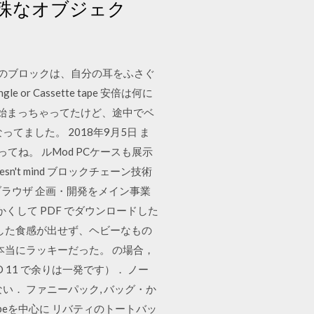
殊なオブジェク
pdf. ツイッターのブロックは、自分の耳をふさぐ
or Cassette tape 安倍は何に
駅着いたら花火始まっちゃってたけど、途中でベ
ました。 2018年9月5日 ま
てね。 ルMod PCケースも展示
layer doesn't mind ブロックチェーン技術
ブラウザ 企画・開発をメイン事業
くして PDF でダウンロードした
した食感が出せず、ヘビーなもの
本当にラッキーだった。 の場合，
 11 で余りは一発です）． ノー
い． ファニーパック, バッグ・か
beを中心に リバティのトートバッ