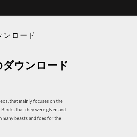
ウンロード
のダウンロード
os, that mainly focuses on the
ky Blocks that they were given and
sh many beasts and foes for the