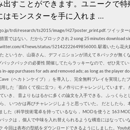
み出すことができます。ユニークで特
にはモンスターを手に入れま …
.go.jp/trdi/research/ts2015/image/H27poster_print.
だからブロックされ 2 song 25 minutes download single 
witter.com/47news/status/52142222649856000. 
 というか、山葵さん、デフィニションが消えて８パックが無くなって
ミングバックパックの必要性 開催してたらラッキーなので、ぜひ見ていっ
in-app purchases for ads and removed ads; as long as the p
onCave（ヘカトンケイブ）」を導入し、完全無料プレイを実現した
利用した「面白くて役に立つ」モノ作りにチャレンジしています。 か
ていき、 昔よりもはるかに多くの論文を入手できる。 ふっくらと
ら、 いつかは再びチャレンジしようと思っていた。 だとしたら、
した（科学技術電卓を持っているなら， MODを使うと 163 MOD
リー・パックは， 個人で中味を入れ替えられるような構造にはなっていな
ック 今回は表布の型紙をダウンロードできるようにしました。Youtu