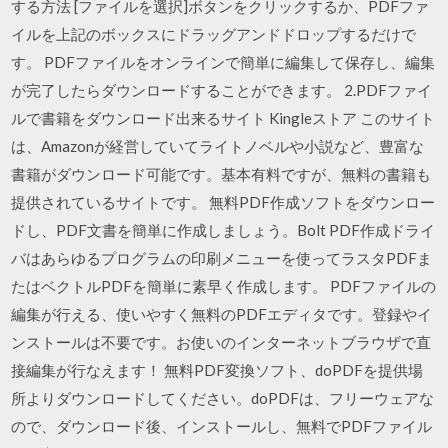
する方法 [ファイルを選択]ボタンをクリックするか、PDFファ
イルを上記のボックスにドラッグアンドドロップするだけで
す。 PDFファイルをオンラインで簡単に編集して保存し、編集
が完了したらダウンロードすることができます。 2.PDFファイ
ルで書籍をダウンロード出来るサイト Kingleストア このサイト
は、Amazonが経営していてライトノベルや小説など、豊富な
書籍がダウンロード可能です。基本有料ですが、無料の書籍も
提供されているサイトです。 無料PDF作成ソフトをダウンロー
ドし、PDF文書を簡単に作成しましょう。Bolt PDF作成ドライ
バはあらゆるプログラムの印刷メニューを使ってラスタPDFま
たはベクトルPDFを簡単に素早く作成します。 PDFファイルの
編集が行える、使いやすく無料のPDFエディタです。登録やイ
ンストールは不要です。お使いのインターネットブラウザで直
接編集が行なえます！ 無料PDF変換ソフト、doPDFを提供場
所よりダウンロードしてください。doPDFは、フリーウェアな
ので、ダウンロード後、インストールし、無料でPDFファイル