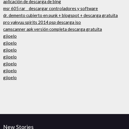
aplicación de descarga de bing
msr 605 rar _ descargar controladores y software
dr. demento cubierto en punk + blogspot + descarga gratuita
pro yakyuu spirits 2014 psp descarga iso
camscanner apk versión completa descarga gratuita
gjioelo
gjioelo
gjioelo
gjioelo
gjioelo
gjioelo
gjioelo
New Stories