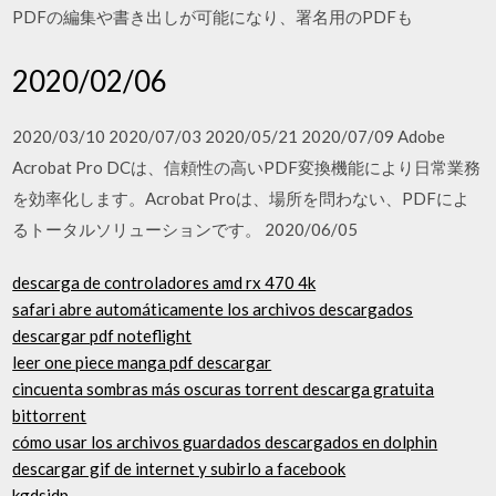
PDFの編集や書き出しが可能になり、署名用のPDFも
2020/02/06
2020/03/10 2020/07/03 2020/05/21 2020/07/09 Adobe
Acrobat Pro DCは、信頼性の高いPDF変換機能により日常業務
を効率化します。Acrobat Proは、場所を問わない、PDFによ
るトータルソリューションです。 2020/06/05
descarga de controladores amd rx 470 4k
safari abre automáticamente los archivos descargados
descargar pdf noteflight
leer one piece manga pdf descargar
cincuenta sombras más oscuras torrent descarga gratuita
bittorrent
cómo usar los archivos guardados descargados en dolphin
descargar gif de internet y subirlo a facebook
kgdsjdp