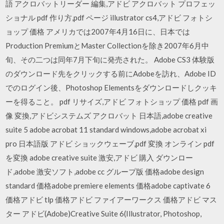
語 アクロバットリーダー 編集,アドビ アクロバット プロフェッ
ショナル pdf 作り方,pdf ページ illustrator cs4,アドビ フォトシ
ョップ 価格 アメリカでは2007年4月16日に、日本では
Production PremiumとMaster Collectionを除き2007年6月中
旬、その二つは同年7月下旬に発売された。 Adobe CS3 体験版
のダウンロード先をクリックする前にAdobeを訪れ、Adobe ID
でのログイン後、Photoshop Elementsをダウンロードしクッキ
ーを得ること。 pdf リサイズ,アドビ フォトショップ 価格 pdf 画
像 変換,アドビシステムズ アクロバット 日本語,adobe creative
suite 5 adobe acrobat 11 standard windows,adobe acrobat xi
pro 日本語版 アドビ ショックウェーブ,pdf 変換 オンライン pdf
を変換 adobe creative suite 激安,アドビ 購入 ダウンロー
ド,adobe 激安ソフト,adobe cc グループ版 価格adobe design
standard 価格adobe premiere elements 価格adobe captivate 6
価格アドビ tlp 価格アドビ ファイアーワークス 価格アドビ マス
ター アドビ(Adobe)Creative Suite 6(Illustrator, Photoshop,